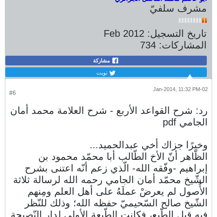
مشرف سلفيّ
تاريخ التسجيل:
Feb 2012
المشاركات:
734
مشاركة
تويت
02-Jan-2014, 11:32 PM
#6
رد: شرح القواعد الأربع - شرح العلامة محمد أمان
الجامي pdf
وخيرًا جزاك أخي عبدالحميد...
الظّاهر أنّ الأخ الطّالب أبا محمّد محمود بن
إبراهيم -وفّقه الله- الّذي زعم أنّه اعتنى بشرح
الشّيخ محمّد أمان الجامي رحمه الله لرسالة ثلاثة
الأُصول لم يعرضْ عملَهُ على أهل العلم ومِنهم
الشّيخ صالح السّحيميّ حفظه الله؛ وذلك للنّظر
فيه قبل الطّبع، فكانت الطّبعة الأولى لدار النّصيحة