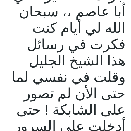
أبا عاصم ،، سبحان
الله لي أيام كنت
فكرت في رسائل
هذا الشيخ الجليل
وقلت في نفسي لما
حتى الأن لم تصور
على الشابكة ! حتى
أدخلت علي السرور