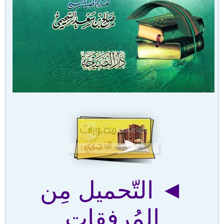
◄ التّحميل مِن
المُرفقات