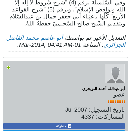
وفي السٍّلسلة برقم (4) "شرح شُروط لا إله إلاّ
الله ونواقض الإسلام"، وبرقم (5) "شرح القواعد
الأربع" كُلّها باعتِناء أبي جعفر جمال بن عبدالسّلام
وبتقديم الشّيخ صالح السّحيميّ حفظهُ اللهُ.
التعديل الأخير تم بواسطة
أبو عاصم محمد الفاضل
الجزائري
; الساعة
01-Mar-2014, 04:41 AM
.
أبو عبدالله أحمد التويجري
عضو
تاريخ التسجيل:
Jul 2007
المشاركات:
4337
مشاركة