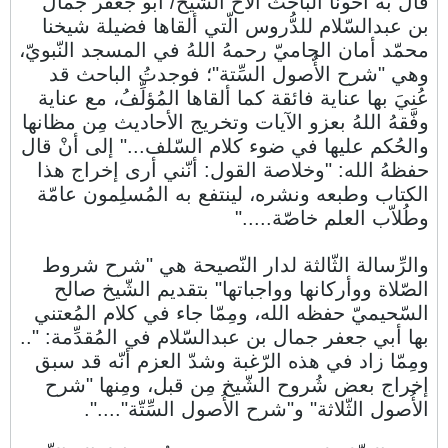
قال به أخونا الباحث الأخ الشّيخ/ أبو جعفر جمال
بن عبدالسّلام للدُّروس الّتي ألقاها فضيلة شيخنا
محمّد أمان الجاميّ رحمهُ اللهُ في المسجد النّبويّ،
وهي "شرح الأُصول السِّتة"؛ فوجدتُ الباحث قد
عُنيَ بها عناية فائقة كما ألقاها المُؤلِّفُ، مع عناية
وفَّقهُ اللهُ بعزو الآيات وتخريج الأحاديث مِن مظانها
والحُكم عليها في ضوء كلام السّلف..." إلى أنْ قال
حفظهُ الله: "وخلاصة القول: أنّني أرى إخراج هذا
الكتاب وطبعه ونشره، لينتفع به المُسلِمون عامّة
وطُلاّب العلم خاصّة....."
والرِّسالة الثّالثة لدار النّصيحة هي "شرح شروط
الصّلاة ووأركانها وواجباتها" بتقديم الشّيخ صالح
السّحيميّ حفظه الله، ومِمّا جاء في كلام المُعتني
بها أبي جعفر جمال بن عبدالسّلام في المُقدِّمة: "..
ومِمّا زاد في هذه الرّغبة وشدّ العزم أنّه قد سبق
إخراج بعض شُروح الشّيخ مِن قبل، ومِنها "شرح
الأُصول الثّلاثة" و"شرح الأُصول السِّتّة"....".