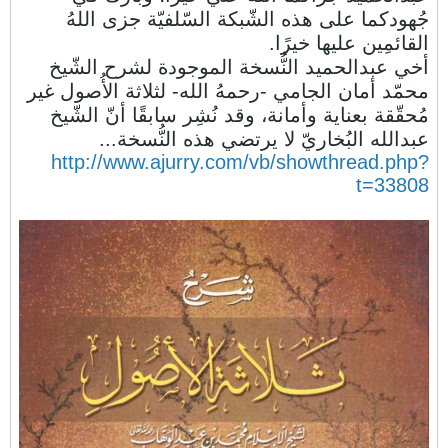
جُهودكما على هذه الشّبكة السّلفيّة جزى اللهُ
القائمِين عليها خيرًا.
أخي عبدالحميد النُّسخة الموجودة لشرح الشّيخ
محمّد أمان الجامي -رحمهُ الله- لثلاثة الأُصول غير
مُحقّقة بعناية وأمانة، وقد نُشِر سابقًا أنّ الشّيخ
عبدالله البُخاريّ لا يرتضي هذه النُّسخة...
http://www.ajurry.com/vb/showthread.php?
t=33808