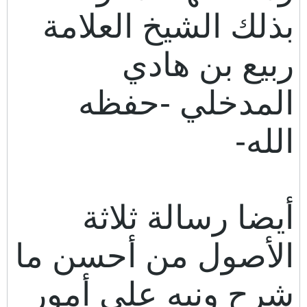
بذلك الشيخ العلامة
ربيع بن هادي
المدخلي -حفظه
الله-
أيضا رسالة ثلاثة
الأصول من أحسن ما
شرح ونبه على أمور