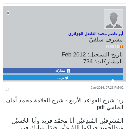
أبو عاصم محمد الفاضل الجزائري
مشرف سلفيّ
تاريخ التسجيل:
Feb 2012
المشاركات:
734
مشاركة
تويت
02-Jan-2014, 07:23 PM
#4
رد: شرح القواعد الأربع - شرح العلامة محمد أمان
الجامي pdf
المُشرِفيْن المُبدِعيْن أبا محمّد فريد وأبا الحُسيْن
عبدالحميد جزاكما اللهُ عنِّي خيرًا، وبارك في