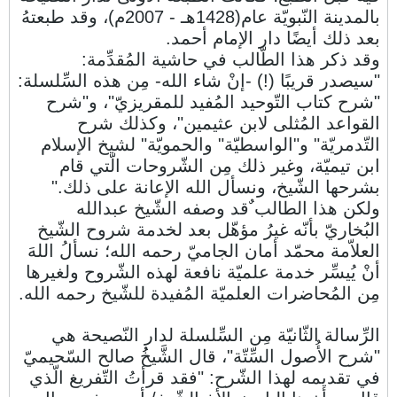
بالمدينة النّبويّة عام(1428هـ - 2007م)، وقد طبعتهُ
بعد ذلك أيضًا دار الإمام أحمد.
وقد ذكر هذا الطّالب في حاشية المُقدِّمة:
"سيصدر قريبًا (!) -إنْ شاء الله- مِن هذه السِّلسلة:
"شرح كتاب التّوحيد المُفيد للمقريزيّ"، و"شرح
القواعد المُثلى لابن عثيمين"، وكذلك شرح
التّدمريّة" و"الواسطيّة" والحمويّة" لشيخ الإسلام
ابن تيميّة، وغير ذلك مِن الشّروحات الّتي قام
بشرحها الشّيخ، ونسأل الله الإعانة على ذلك."
ولكن هذا الطالب ٌقد وصفه الشّيخ عبدالله
البُخاريّ بأنّه غيرُ مؤهّل بعد لخدمة شروح الشّيخ
العلاّمة محمّد أمان الجاميّ رحمه الله؛ نسألُ اللهَ
أنْ يُيسِّر خدمة علميّة نافعة لهذه الشّروح ولغيرها
مِن المُحاضرات العلميّة المُفيدة للشّيخ رحمه الله.
الرِّسالة الثّانيّة مِن السِّلسلة لدار النّصيحة هي
"شرح الأُصول السِّتّة"، قال الشَّيخُُ صالح السّحيميّ
في تقديمه لهذا الشّرح: "فقد قرأتُ التّفريغ الّذي