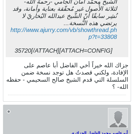
الشّيخ محمّد أمان الجامي -رحمهُ الله-
لثلاثة الأُصول غير مُحقّقة بعناية وأمانة، وقد
نُشِر سابقًا أنّ الشّيخ عبدالله البُخاريّ لا
يرتضي هذه النُّسخة...
http://www.ajurry.com/vb/showthread.ph
p?t=33808
[ATTACH=CONFIG]35720[/ATTACH]
جزاك الله خيراً أخي الفاضل أبا عاصم على
الإفادة، ولكني قصدتُ هل توجد نسخة ضمن
السلسلة التي قدم الشيخ صالح السحيمي - حفظه
الله- ؟
أبو عاصم محمد الفاضل الجزائري