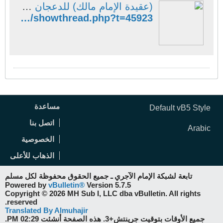
(عقيدة الإمام مالك) للدعجان [بصوتي] - منتديات الإمام الآجري
http://www.ajurry.com/vb/showthread.php?t=45923
مساعدة
Default vB5 Style
اتصل بنا
Arabic
الخصوصية
الذهاب للأعلى
تابعة لشبكة الإمام الآجري ـ جميع الحقوق محفوظة لكل مسلم
Powered by
vBulletin®
Version 5.7.5
Copyright © 2026 MH Sub I, LLC dba vBulletin. All rights
reserved.
Translated By Almuhajir
جميع الأوقات بتوقيت جرينتش+3. هذه الصفحة أنشئت 02:29 PM.