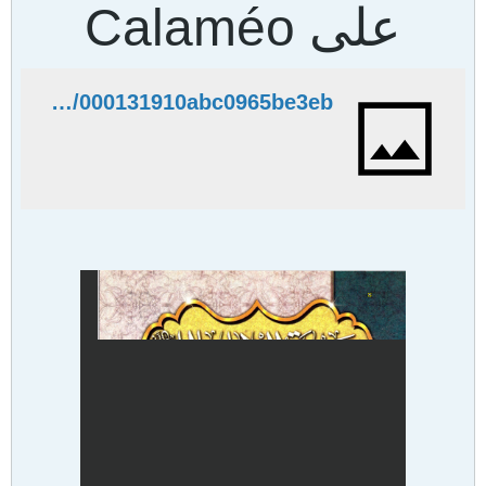
على Calaméo
http://www.calameo.com/read/000131910abc0965be3eb