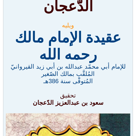
الدّعجان
ويليه
عقيدة الإمام مالك
رحمه الله
للإمام أبي محمّد عبدالله بن أبي زيد القيروانيّ
المُلقَّبِ بمالك الصّغير
المُتوفّى سنة 386هـ
تحقيق
سعود بن عبدالعزيز الدّعجان