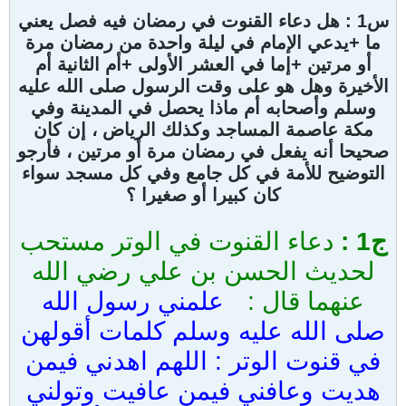
س1 : هل
دعاء القنوت في رمضان
فيه فصل يعني
ما +يدعي الإمام في ليلة واحدة من رمضان مرة
أو مرتين +إما في العشر الأولى +أم الثانية أم
الأخيرة وهل هو على وقت الرسول صلى الله عليه
وسلم وأصحابه أم ماذا يحصل في المدينة وفي
مكة
عاصمة المساجد وكذلك
الرياض
، إن كان
صحيحا أنه يفعل في رمضان مرة أو مرتين ، فأرجو
التوضيح للأمة في كل جامع وفي كل مسجد سواء
كان كبيرا أو صغيرا ؟
ج1 :
دعاء القنوت في الوتر مستحب
لحديث الحسن بن علي رضي الله
عنهما قال :
علمني رسول الله
صلى الله عليه وسلم كلمات أقولهن
في قنوت الوتر : اللهم اهدني فيمن
هديت وعافني فيمن عافيت وتولني