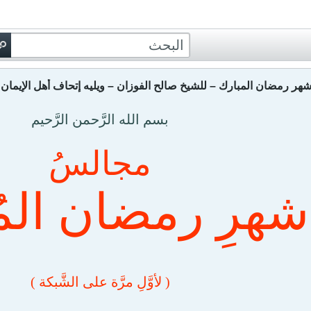
 رمضان المبارك – للشيخ صالح الفوزان – ويليه إتحاف أهل الإيمان ب
بسم الله الرَّحمن الرَّحيم
مجالسُ
شهرِ رمضان المُ
( لأوَّلِ مرَّة على الشَّبكة )
.