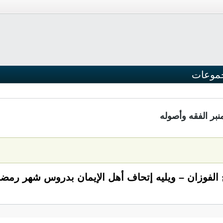
موعات
نبر الفقه وأصوله
وزان – ويليه إتحاف أهل الإيمان بدروس شهر رمضان [f