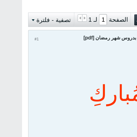
الصفحة
لـ
1
تصفية - فلترة
دروس شهر رمضان [pdf]
#1
باركِ