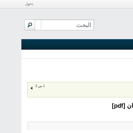
دخول
1 من 2
pd]