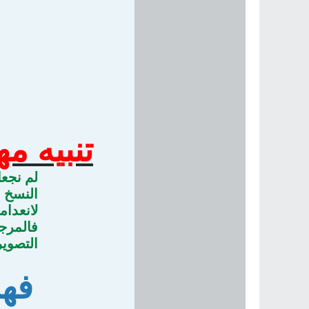
تنبيه مه
لم نجعل
النسخ ا
لانعدام
فالمرجو
التصوير
فهر