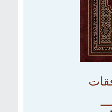
فقات
ــ