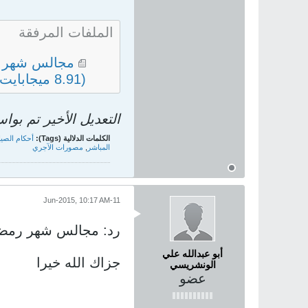
الملفات المرفقة
مجالس شهر رم
(8.91 ميجابايت, 49916 مشاهدات)
التعديل الأخير تم بو
الكلمات الدلالية (Tags):
أحكام الصيا
المباشر
,
مصورات الآجري
11-Jun-2015, 10:17 AM
رد: مجالس شهر رمضان 
أبو عبدالله علي
جزاك الله خيرا
الونشريسي
عضو