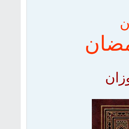
ن
مضان
زان