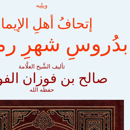
ويلِيه
.
إتحافُ أهلِ الإيما
.
بدُروسِ شهرِ ر
تأليف الشَّيخ العلَّامة
صالح بن فوزان الفو
حفظه الله