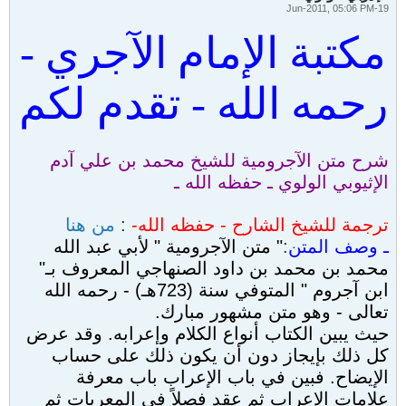
19-Jun-2011, 05:06 PM
مكتبة الإمام الآجري -
رحمه الله - تقدم لكم
شرح متن الآجرومية للشيخ محمد بن علي آدم
الإثيوبي الولوي ـ حفظه الله ـ
ترجمة للشيخ الشارح - حفظه الله-
:
من هنا
ـ وصف المتن
:
" متن الآجرومية " لأبي عبد الله
محمد بن محمد بن داود الصنهاجي المعروف بـ"
ابن آجروم " المتوفي سنة (723هـ) - رحمه الله
تعالى - وهو متن مشهور مبارك.
حيث يبين الكتاب أنواع الكلام وإعرابه. وقد عرض
كل ذلك بإيجاز دون أن يكون ذلك على حساب
الإيضاح. فبين في باب الإعراب باب معرفة
علامات الإعراب ثم عقد فصلاً في المعربات ثم