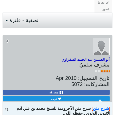
آخر نشاط
الصور
تصفية - فلترة
أبو الحسين عبد الحميد الصفراوي
مشرف سلفيّ
تاريخ التسجيل:
Apr 2010
المشاركات:
5072
مشاركة
تويت
[
شرح متن
]
شرح متن الآجرومية للشيخ محمد بن علي آدم
#1
الإثيوبي الولوي ـ حفظه الله ـ