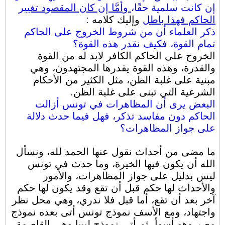
إن كانت سلمية حقًا،
وأمَّا إن كان المقصود تغيير
الحاكم فهذا باطل
وإليك كلامه :
ذكر العلماء أن من شروط الخروج على الحاكم
تمام القوة، فكيف نقدر هذه القوة؟
الخروج على الحاكم الكافر لابد له من القوة
والقدرة، وهذه القوة يقدرها المجتهدون، وهي
مبنية على غلبة الظن، مثل الكثير من الأحكام
الشرعية التي تبنى على غلبة الظن.
البعض يرى أن المظاهرات في تونس أزالت
الحاكم دون مفاسد تذكر، فهل فيما حدث دلالة
على جواز المظاهرات؟
ما مضى من أحداث نقول عنها الحمد لله، ونسأل
الله أن يكون فيها الخيرة، وما حدث في تونس
ليس بدليل على جواز المظاهرات، والأمور
والأحداث لها حكم قبل أن تقع وقد يكون لها حكم
آخر بعد أن تقع، أما قبل فلا ندري، وهي محل نظر
واجتهاد، ومع الأسف نموذج تونس أتى بعده نموذج
مصر وهو أسوأ، ثم أتى نموذج ليبيا وهي القاصمة،