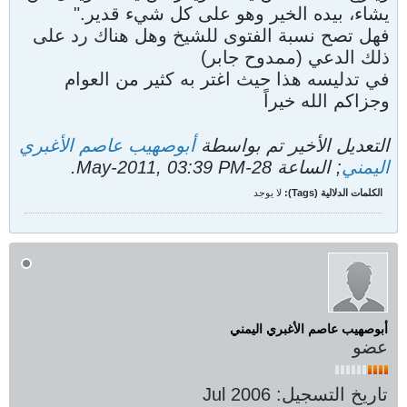
يشاء، بيده الخير وهو على كل شيء قدير."
فهل تصح نسبة الفتوى للشيخ وهل هناك رد على
ذلك الدعي (ممدوح جابر)
في تدليسه هذا حيث اغتر به كثير من العوام
وجزاكم الله خيراً
التعديل الأخير تم بواسطة
أبوصهيب عاصم الأغبري
اليمني
; الساعة
28-May-2011, 03:39 PM
.
الكلمات الدلالية (Tags):
لا يوجد
أبوصهيب عاصم الأغبري اليمني
عضو
تاريخ التسجيل:
Jul 2006