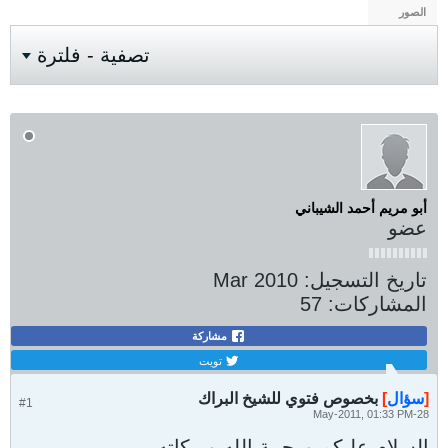
الصور
تصفية - فلترة
أبو مريم أحمد الشيباني
عضو
تاريخ التسجيل:
Mar 2010
المشاركات:
57
مشاركة
تويت
[
سؤال
]
بخصوص فتوي للشيخ البراك
#1
28-May-2011, 01:33 PM
السلام عليكم ورحمة الله وبركاته