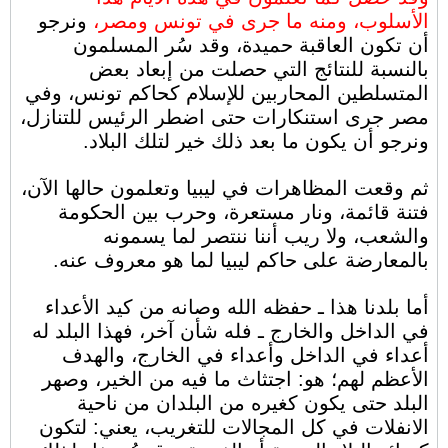
الأسلوب، ومنه ما جرى في تونس ومصر،
ونرجو
أن تكون العاقبة حميدة، وقد سُر المسلمون
بالنسبة للنتائج التي حصلت من إبعاد بعض
المتسلطين المحاربين للإسلام كحاكم تونس، وفي
مصر جرى استنكارات حتى اضطر الرئيس للتنازل،
ونرجو أن يكون ما بعد ذلك خير لتلك البلاد.
ثم وقعت المظاهرات في ليبيا وتعلمون حالها الآن،
فتنة قائمة، ونار مستعرة، وحرب بين الحكومة
والشعب، ولا ريب أننا ننتصر لما يسمونه
بالمعارضة على حاكم ليبيا لما هو معروف عنه.
أما بلدنا هذا ـ حفظه الله وصانه من كيد الأعداء
في الداخل والخارج ـ فله شأن آخر، فهذا البلد له
أعداء في الداخل وأعداء في الخارج، والهدف
الأعظم لهم؛ هو: اجتثاث ما فيه من الخير، وصهر
البلد حتى يكون كغيره من البلدان من ناحية
الانفلات في كل المجالات للتغريب، يعني: لتكون