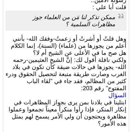
رسوله الأمين..
قلت أبا علي :
ممكن تذكر لنا مَن من العلماء جوز
مظاهرات السلمية ؟
وهل قلتُ أو أشرتُ أو زعمتُ-وفقك الله- بأنني
أعلم من يجوزها من (علماء) (السنة)، إنما الكلام
هل صح ما في الأعلى عن الشيخ أم لا؟
ولكني نافلة أقول لك: إنَّ الشيخ العثيمين-رحمه
الله- يجوزها في حالات ضيقة كأن تكون في بلاد
الغرب وصارت طريقة متبعة لتحصيل الحقوق ودرء
كثير من المظالم، فقد جاء في "لقاء الباب
المفتوح" رقم 203:
السؤال
ابتلينا في بلادنا بمن يرى بجواز المظاهرات في
إنكار المنكر، فإذا رأوا منكراً معيناً تجمعوا وعملوا
مظاهرة ويحتجون أن ولي الأمر يسمح لهم بمثل
هذه الأمور؟