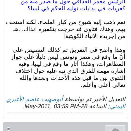
الرئيس معمر القذافي حول ما صدر منه من
كفريات في بدايات توليه الحكم في ليبيا؟
نعم ذهب إليه شيوخ من كبار العلماء، لكنه استخف
بهم، وهناك فتاوى قد خرجت بتكفيره آنذاك.ا.هـ
من [جريدة الانباء الكويتية]
وهذا واضح في التفريق ثم كذلك التنصيص على
أنَّ ما وقع في مصر وتونس ليس دليلًا على جواز
المظاهرات، وهكذا آثار ما وقع في ليبيا، وفيه
إشارة مهمة للفرق الذي نبه عليه حول اختلاف
الفتوى بين ما قبل هذه الأحداث وبعدها والله
تعالى أعلى وأعلم.
التعديل الأخير تم بواسطة
أبوصهيب عاصم الأغبري
اليمني
; الساعة
28-May-2011, 03:59 PM
.