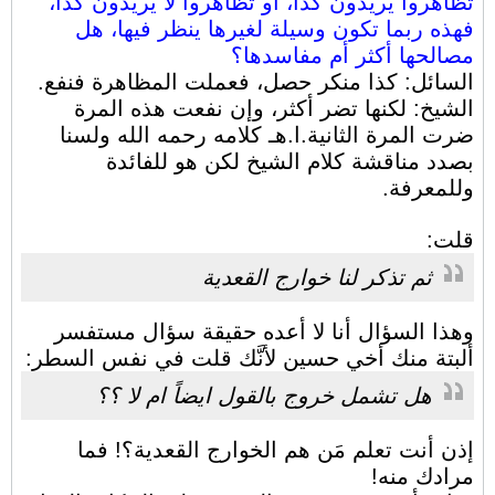
تظاهروا يريدون كذا، أو تظاهروا لا يريدون كذا،
فهذه ربما تكون وسيلة لغيرها ينظر فيها، هل
مصالحها أكثر أم مفاسدها؟
السائل: كذا منكر حصل، فعملت المظاهرة فنفع.
الشيخ: لكنها تضر أكثر، وإن نفعت هذه المرة
ضرت المرة الثانية.ا.هـ كلامه رحمه الله ولسنا
بصدد مناقشة كلام الشيخ لكن هو للفائدة
وللمعرفة.
قلت:
ثم تذكر لنا خوارج القعدية
وهذا السؤال أنا لا أعده حقيقة سؤال مستفسر
ألبتة منك أخي حسين لأنَّك قلت في نفس السطر:
هل تشمل خروج بالقول ايضاً ام لا ؟؟
إذن أنت تعلم مَن هم الخوارج القعدية؟! فما
مرادك منه!