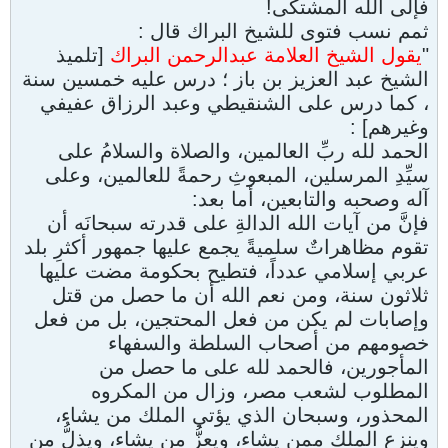
فإلى الله المشتكى!
ثمم نسب فتوى للشيخ البراك قال :
"
يقول الشيخ العلامة عبدالرحمن البراك
[تلميذ
الشيخ عبد العزيز بن باز ؛ درس عليه خمسين سنة
، كما درس على الشنقيطي وعبد الرزاق عفيفي
وغيرهم] :
الحمد لله ربِّ العالمين، والصلاة والسلامُ على
سيِّدِ المرسلين، المبعوثِ رحمةً للعالمين، وعلى
آله وصحبه والتابعين، أما بعد:
فإنَّ من آيات الله الدالةِ على قدرته سبحانَه أن
تقوم مظاهراتٌ سلميةً يجمع عليها جمهور أكثرِ بلد
عربي إسلامي عدداً، فتطيح بحكومة مضت عليها
ثلاثون سنة، ومن نعم الله أن ما حصل من قتل
وإصابات لم يكن من فعل المحتجين، بل من فعل
خصومهم من أصحاب السلطة والسفهاء
المأجورين، فالحمد لله على ما حصل من
المطلوب لشعب مصر، وزال من المكروه
المحذور، وسبحان الذي يؤتي الملك من يشاء،
وينزع الملك ممن يشاء، ويعزُّ من يشاء، ويذلُّ من