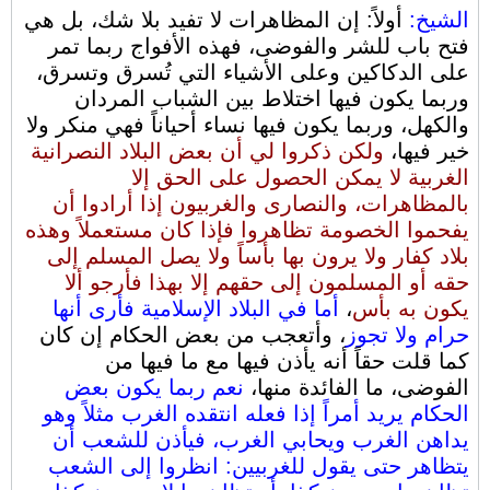
الشيخ:
أولاً: إن المظاهرات لا تفيد بلا شك، بل هي
فتح باب للشر والفوضى، فهذه الأفواج ربما تمر
على الدكاكين وعلى الأشياء التي تُسرق وتسرق،
وربما يكون فيها اختلاط بين الشباب المردان
والكهل، وربما يكون فيها نساء أحياناً فهي منكر ولا
خير فيها،
ولكن ذكروا لي أن بعض البلاد النصرانية
الغربية لا يمكن الحصول على الحق إلا
بالمظاهرات، والنصارى والغربيون إذا أرادوا أن
يفحموا الخصومة تظاهروا فإذا كان مستعملاً وهذه
بلاد كفار ولا يرون بها بأساً ولا يصل المسلم إلى
حقه أو المسلمون إلى حقهم إلا بهذا فأرجو ألا
يكون به بأس
،
أما في البلاد الإسلامية فأرى أنها
حرام ولا تجوز
، وأتعجب من بعض الحكام إن كان
كما قلت حقاً أنه يأذن فيها مع ما فيها من
الفوضى، ما الفائدة منها،
نعم ربما يكون بعض
الحكام يريد أمراً إذا فعله انتقده الغرب مثلاً وهو
يداهن الغرب ويحابي الغرب، فيأذن للشعب أن
يتظاهر حتى يقول للغربيين: انظروا إلى الشعب