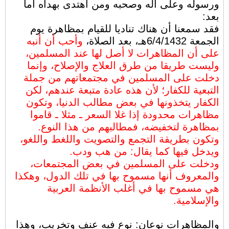
ورسوله وعلى آله وصحبه ومن اهتدى بهداه أما
بعد:
فقد سمعنا أن هناك تناديا للقيام بمظاهرة يوم
الجمعة 6/4/1432هـ، بعد الصلاة،
وأحب أن أنبه
على أن المظاهرات لا أصل لها عند المسلمين،
وليست طريقا من طرق العلاج والإصلاح، وإنما
دخلت على المسلمين في مجتمعاتهم من جملة
التبعية للكفار؛ لأن هذه عادة متبعة عندهم، لكن
الكفار يتخذونها في بعض مطالب الدنيا، وتكون
مظاهرات محدودة إذا غلا السعر ـ مثلا ـ قاموا
بمظاهرة لتخفيضه، فمطالبهم من هذا النوع.
وتكون بطريقة التجمع والتصويت واللغط واللغو،
ويدخل فيها كما يقال: من هب ودب.
ودخلت على المسلمين في بعض المجتمعات،
والمعروف أنها مسموح بها في تلك الدول، وهكذا
هي مسموح بها في أغلب الأنظمة العربية
والإسلامية.
والمظاهرات نوعان: نوع فيه عنف وتخريب، وهذا