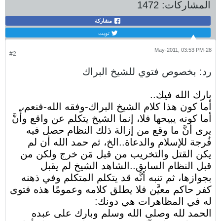
المشاركات:
1472
مشاركة
تويت
28-May-2011, 03:53 PM
#2
رد: بخصوص فتوي للشيخ البراك
بارك الله فيك..
أما كون هذا كلام الشيخ البراك-وفقه الله-فنعم،
أما كونه يبيحها فلا، إنما الشيخ يتكلم عن واقع وأّنَّ
يرى أنَّ ما وقع من إزالة ذلك النظام حصل فيه
فُرجة للإسلام والدعاة..الخ، ثم حمد الله أن لم
يكن القتل والتخريب من قبل مَن خرج ولكن من
قبل النظام السابق..الشاهد الشيخ لم يقبل
بجوازها، ثم تنبه أنَّه قد يتكلم المتكلم وفي ذهنه
كفر حاكم معيَّن فلا يطلق كلامه وعمومًا هذه فتوى
له في المظاهرات هي دونك:
الحمد لله وصلى الله وسلم وبارك على عبده