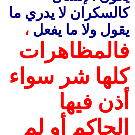
كالسكران لا يدري ما
يقول ولا ما يفعل
،
فالمظاهرات
كلها شر سواء
أذن فيها
الحاكم أو لم