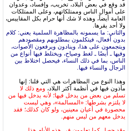
قد وقع في بعض البلاد، تخريب، وإفساد، وعدوان
على أموال الناس وممتلكاتهم، وعلى الممتلكات
العامة أيضاً، وهذه لا شك أنها حرام بكل المقاييس،
ولا أحد يقرها.
والثاني: ما يسمونه بالمظاهرة السلمية يعني: كلام
بدون أفعال، فيتكلمون بمطلوبهم ومقصودهم
ويتجمعون على هذا، وينادون ويرفعون الأصوات،
وفيها ـ أيضًا ـ لغط وصياح، ويختلط فيها أنواع من
الناس، بما في ذلك النساء، فيحصل اختلاط بين
الرجال والنساء فيها.
وهذا النوع من المظاهرات هي التي قلنا: إنها
مأذون فيها في أنظمة أكثر البلاد،
ومع ذلك لا
تسلم من بعض من يدخل فيها؛ لأنه يدخل فيها من
لا يلتزم بشرطها: «المسالمة»، وهي ليست
محصورة في أعيان معينين، ولو كان كذلك؛ فقد
يدخل معهم من ليس منهم.
وقد حصل كما تعلمون في هذه الأيام هذا