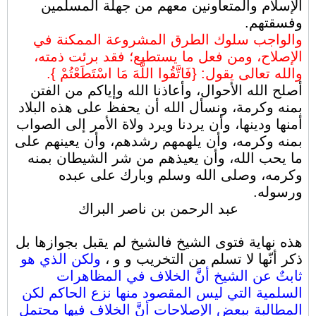
الإسلام والمتعاونين معهم من جهلة المسلمين
وفسقتهم.
والواجب سلوك الطرق المشروعة الممكنة في
الإصلاح، ومن فعل ما يستطيع؛ فقد برئت ذمته،
والله تعالى يقول: {فَاتَّقُوا اللَّهَ مَا اسْتَطَعْتُمْ }.
أصلح الله الأحوال، وأعاذنا الله وإياكم من الفتن
بمنه وكرمة، ونسأل الله أن يحفظ على هذه البلاد
أمنها ودينها، وأن يردنا ويرد ولاة الأمر إلى الصواب
بمنه وكرمه، وأن يلهمهم رشدهم، وأن يعينهم على
ما يحب الله، وأن يعيذهم من شر الشيطان بمنه
وكرمه، وصلى الله وسلم وبارك على عبده
ورسوله.
عبد الرحمن بن ناصر البراك
هذه نهاية فتوى الشيخ فالشيخ لم يقبل بجوازها بل
ذكر أنّها لا تسلم من التخريب و و ،
ولكن الذي هو
ثابتٌ عن الشيخ أنَّ الخلاف في المظاهرات
السلمية التي ليس المقصود منها نزع الحاكم لكن
المطالبة ببعض الإصلاحات أنَّ الخلاف فيها محتمل