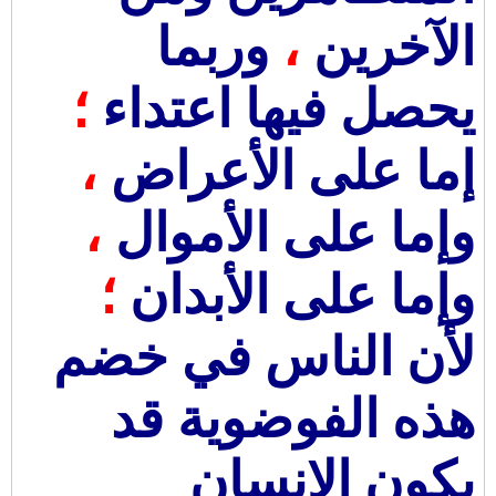
الآخرين
،
وربما
يحصل فيها اعتداء
؛
إما على الأعراض
،
وإما على الأموال
،
وإما على الأبدان
؛
لأن الناس في خضم
هذه الفوضوية قد
يكون الإنسان