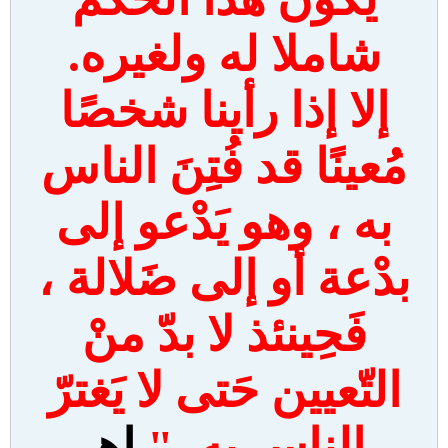
شاملا له ولغيره.
إلا إذا رأينا شخصًا
مُعينًا قد فُتِنَ الناس
به ، وهو يَدْعو إلى
بدْعة أو إلى ضَلالة ،
فَحِينئذ لا بدّ منْ
التّعيين حَتى لا يَغترّ
الناس به ."
اهـ