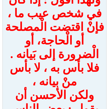
في شخص عيب ما ،
فإنْ اقتضت الْمصلحة
أو الْحاجة، أو
الْضرورة إلى بَيانه .
فلا بأس به ، لا بأس
منْ بيانه ،
ولكن الأحسن أن
يقول : بعض الناس