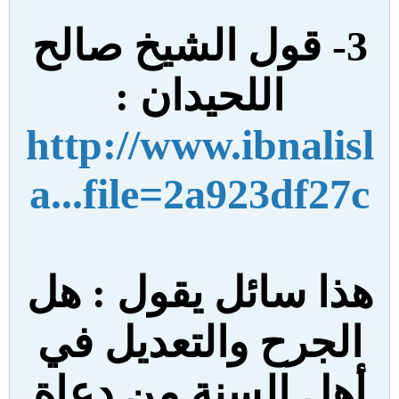
3- قول
الشيخ صالح
اللحيدان :
http://www.ibnalisl
a...file=2a923df27c
هذا سائل يقول : هل
الجرح والتعديل في
أهل السنة من دعاة