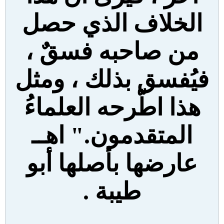
الخلاف الذي حصل
من صاحبه فسقٌ ،
فيُفسق بذلك ، ومثل
هذا اطّرحه العلماءُ
المتقدمون." اهــ
عارضها بأصلها أبو
طيبة .