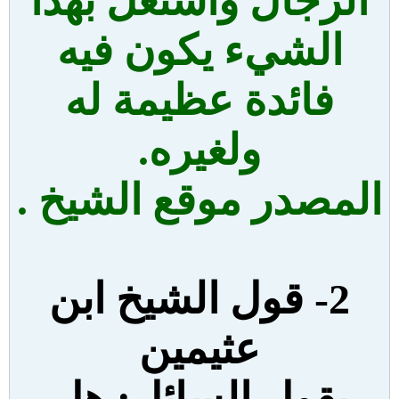
الرجال واشتغل بهذا
الشيء يكون فيه
فائدة عظيمة له
ولغيره.
المصدر موقع الشيخ .
2- قول الشيخ ابن
عثيمين
يقول السائل: هل