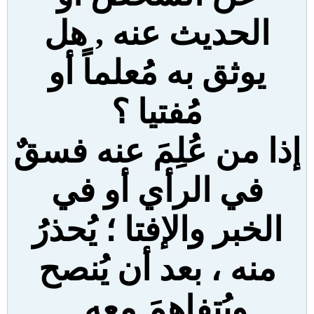
الحديث عنه , هل
يوثق به مُعلماً أو
مُفتيا ؟
إذا من عُلِمَ عنه فسقٌ
في الرأي أو في
الخبر والإفتا ؛ يُحذرُ
منه ، بعد أن يُنصح
ويُتفاهمَ معه .