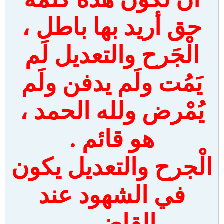
حق أريد بها باطل ،
الْجَرح والتعديل لَم
يَمُت ولَم يدفن ولَم
يُمْرض ولله الحمد ،
هو قائم .
الْجرح والتعديل يكون
في الشهود عند
القاضي ،