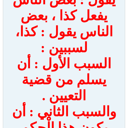
يفعل كذا ، بعض
الناس يقول : كذا،
لسببين :
السبب الأول : أن
يسلم من قضية
التعيين .
والسبب الثاني : أن
يكون هذا الْحكم