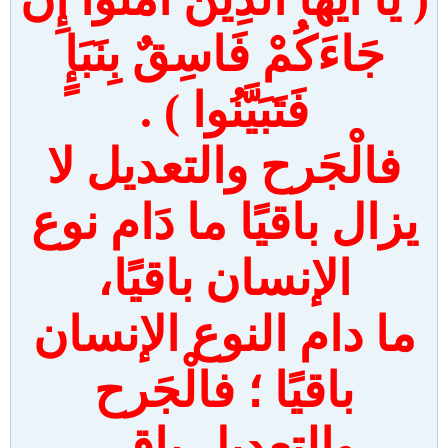
جَاءَكُمْ فَاسِقٌ بِنَبَإٍ
فَتَبَيَّنُوا ) .
فالْجَرح والتعديل لا
يزال باقيًا ما دَام نوع
الإنسان باقيًا،
ما دام النوع الإنسان
باقيًا ؛ فالْجَرح
والتعديل باق .