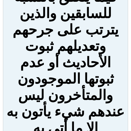
للسابقين والذين
يترتب على جرحهم
وتعديلهم ثبوت
الأحاديث أو عدم
ثبوتها الموجودون
والمتأخرون ليس
عندهم شيء يأتون به
إلا ما أتى به