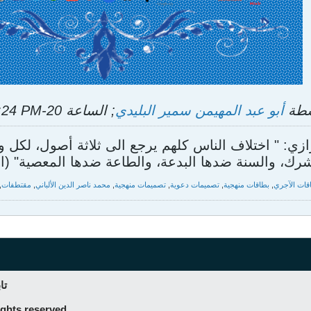
اسطة
أبو عبد المهيمن سمير البليدي
; الساعة
20-Sep-2015, 06:24 PM
ازي: " اختلاف الناس كلهم يرجع الى ثلاثة أصول، لكل
ك، والسنة ضدها البدعة، والطاعة ضدها المعصية" (الاعت
قات الآجري
,
بطاقات منهجية
,
تصميمات دعوية
,
تصميمات منهجية
,
محمد ناصر الدين الألباني
,
مقتطفات
,
تا
ghts reserved.