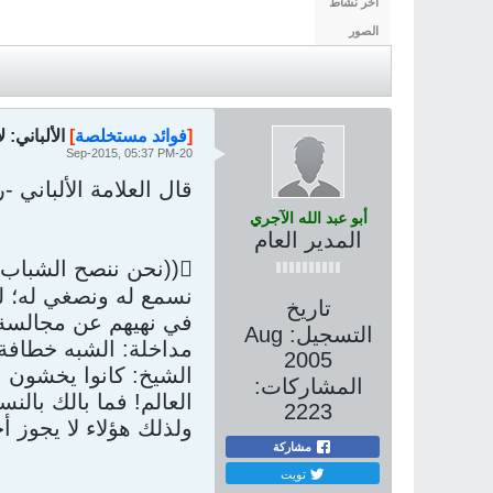
آخر نشاط
الصور
[
فوائد مستخلصة
]
الألباني: ل
20-Sep-2015, 05:37 PM
قال العلامة الألباني -رحمه الله-
أبو عبد الله الآجري
المدير العام
((نحن ننصح الشباب -أخي- مش كل ما صاح صائح أونعق ناعق . . .
نسمع له ونصغي له؛ لذ
تاريخ
في نهيهم عن مجالسة 
التسجيل:
Aug
مداخلة: الشبه خطافة.
2005
الشيخ: كانوا يخشون 
المشاركات:
العالم! فما بالك بالنس
2223
ولذلك هؤلاء لا يجوز أخ
مشاركة
تويت