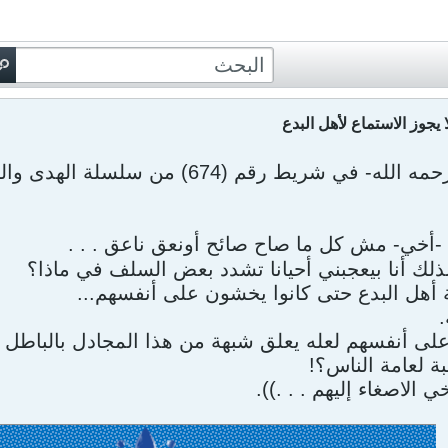
ا يجوز الاستماع لأهل البدع
 في شريط رقم (674) من سلسلة الهدى والنور:
لك أنا بيعجبني أحيانا تشدد بعض السلف في ماذا؟
أهل البدع حتى كانوا يخشون على أنفسهم...
على أنفسهم لعله يعلق شبهة من هذا المجادل بالباطل
بة لعامة الناس؟!
ي الاصغاء إليهم . . .)).