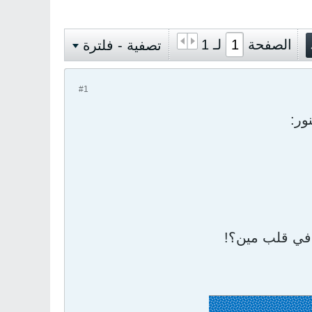
الصفحة
لـ
1
تصفية - فلترة
#1
 في قلب مين؟!