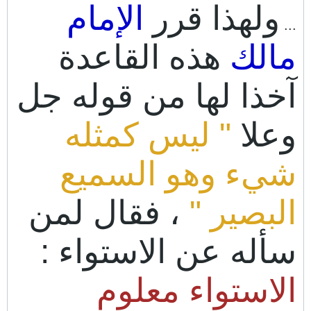
ولهذا قرر
الإمام
...
مالك
هذه القاعدة
آخذا لها من قوله جل
وعلا
" ليس كمثله
شيء وهو السميع
البصير "
، فقال لمن
سأله عن الاستواء :
الاستواء معلوم