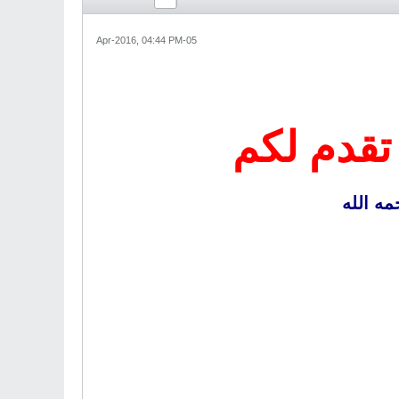
05-Apr-2016, 04:44 PM
 تقدم لكم
ه الله