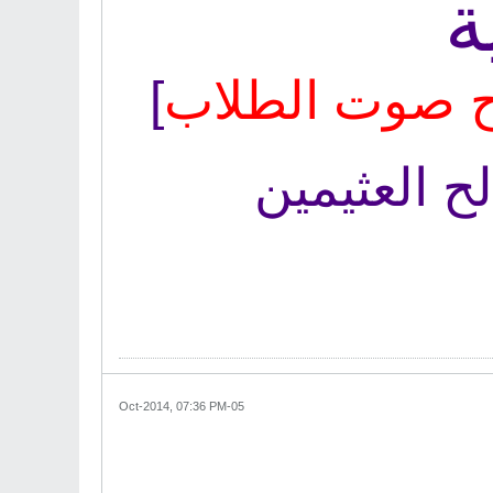
ة
ح صوت الطلاب
]
ح العثيمين
05-Oct-2014, 07:36 PM