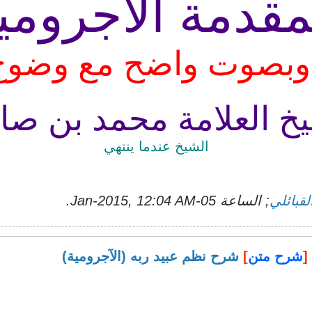
مقدمة الآجرومي
 وبصوت واضح مع وضو
خ العلامة محمد بن صال
الشيخ عندما ينتهي
لقبائلي
; الساعة
05-Jan-2015, 12:04 AM
.
[
شرح متن
]
شرح نظم عبيد ربه (الآجرومية)