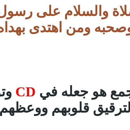
لاة والسلام على رسول 
صحبه ومن اهتدى بهداه
جمع هو جعله في
CD
وتو
ترقيق قلوبهم ووعظهم