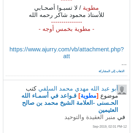
*****
مطوية
/ لا تسبـوا أصحـابي
للأستاذ محمود شاكر رحمه الله
---------------
- مطوية بخمس أوجه -
https://www.ajurry.com/vb/attachment.php?
att
...
الذهاب إلى المشاركة
أبو عبد الله مهدي محمد السلفي
كتب
موضوع
[
مطوية
]
قـواعد في أسمـاء الله
الحـسنى -العلامة الشيخ محمد بن صالح
العثيمين
في
منبر العقيدة والتوحيد
12-Sep-2019, 02:01 PM