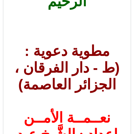
الرحيم
مطوية دعوية :
(ط - دار الفرقان ،
الجزائر العاصمة)
نعــمــة الأمــن