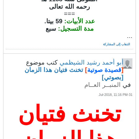
رحمه الله تعالى
===
عدد الأبيات:
59 بيتا.
مدة التسجيل:
سبع
...
الذهاب إلى المشاركة
أبو أحمد رشيد الشيظمي
كتب موضوع
[
قصيدة صوتية
]
تخنث فتيان هذا الزمان
[بصوتي]
في
المنبــر العــام
31-Jul-2018, 11:16 PM
تخنث فتيان