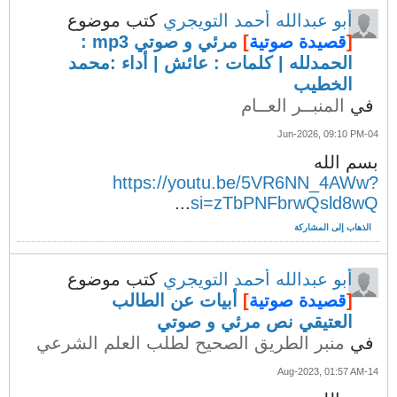
أبو عبدالله أحمد التويجري
كتب موضوع
[
قصيدة صوتية
]
مرئي و صوتي mp3 :
الحمدلله | كلمات : عائش | أداء :محمد
الخطيب
في
المنبــر العــام
04-Jun-2026, 09:10 PM
بسم الله
https://youtu.be/5VR6NN_4AWw?
...
si=zTbPNFbrwQsld8wQ
الذهاب إلى المشاركة
أبو عبدالله أحمد التويجري
كتب موضوع
[
قصيدة صوتية
]
أبيات عن الطالب
العتيقي نص مرئي و صوتي
في
منبر الطريق الصحيح لطلب العلم الشرعي
14-Aug-2023, 01:57 AM