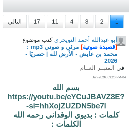
1
2
3
4
11
17
التالي
أبو عبدالله أحمد التويجري
كتب موضوع
[
قصيدة صوتية
]
مرئي و صوتي mp3 :
محمد بن عايض - الأرض لله | حصريَا -
2026
في
المنبــر العــام
04-Jun-2026, 09:26 PM
بسم الله
https://youtu.be/eYCuJBAVZ8E?
si=hhXojZUZDN5be7l-
كلمات : بديوي الوقداني رحمه الله
الكلمات :