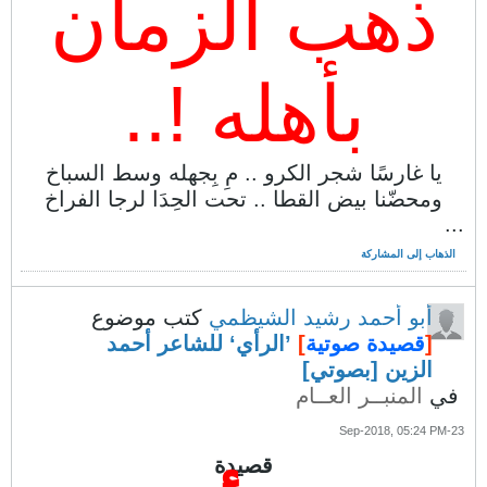
ذهب الزمان
بأهله !..
يا غارسًا شجر الكرو .. مِ بِجهله وسط السباخ
ومحضّنا بيض القطا .. تحت الحِدَا لرجا الفراخ
...
الذهاب إلى المشاركة
أبو أحمد رشيد الشيظمي
كتب موضوع
[
قصيدة صوتية
]
’الرأي‘ للشاعر أحمد
الزين [بصوتي]
في
المنبــر العــام
23-Sep-2018, 05:24 PM
قصيدة