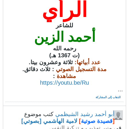
الرأي
للشاعر
أحمد الزين
رحمه الله
(ت 1367 هـ)
عدد أبياتها:
ثلاثة وعشرون بيتا.
مدة التسجيل الصوتي
: ثلاث دقائق.
مشاهدة
:
https://youtu.be/Ru
...
الذهاب إلى المشاركة
أبو أحمد رشيد الشيظمي
كتب موضوع
[
قصيدة صوتية
]
لامية الهاشمي [بصوتي]
في
منبر تهذيب و تزكية النفس