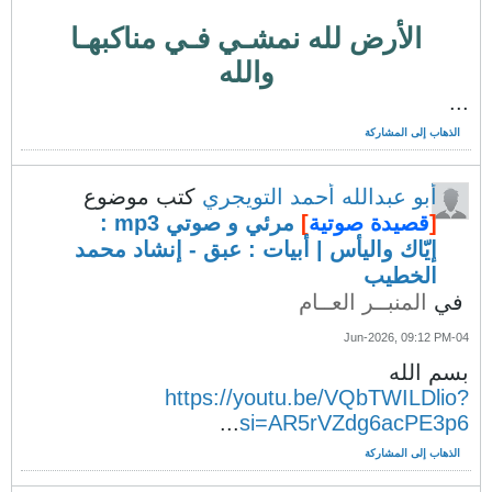
الأرض لله نمشـي فـي مناكبهـا
والله
...
الذهاب إلى المشاركة
أبو عبدالله أحمد التويجري
كتب موضوع
[
قصيدة صوتية
]
مرئي و صوتي mp3 :
إيّاك واليأس | أبيات : عبق - إنشاد محمد
الخطيب
في
المنبــر العــام
04-Jun-2026, 09:12 PM
بسم الله
https://youtu.be/VQbTWILDlio?
...
si=AR5rVZdg6acPE3p6
الذهاب إلى المشاركة