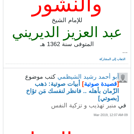
والنشور
للإمام الشيخ
عبد العزيز الديريني
المتوفى سنة 1362 هـ
...
الذهاب إلى المشاركة
أبو أحمد رشيد الشيظمي
كتب موضوع
[
قصيدة صوتية
]
أبيات صوتية: ذهب
الزّمان بأهله .. فانظر لنفسك مَن تؤاخ
[بصوتي]
في
منبر تهذيب و تزكية النفس
09-Mar-2019, 12:07 AM