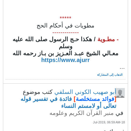
*****
مطويات في أحكام الحج
-------------
- مطـوية
/ هكذا حـج الرسول صلى الله عليه
وسلم
معـالي الشيخ عبـد العـزيز بن بـاز رحمه الله
https://www.ajurr
...
الذهاب إلى المشاركة
أبو صهيب الكوني السلفي
كتب موضوع
[
فوائد مستخلصة
]
فائدة في تفسير قوله
تعالى أو لامستم النساء
في
منبر القرآن الكريم وعلومه
18-Jul-2019, 06:59 AM