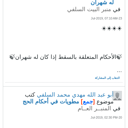
له شهران
في
منبر البيت السلفي
23-Jul-2019, 07:10 AM
☀️☀️☀️☀️
🍃الأحكام المتعلقة بالسقط إذا كان له شهران🍃
...
الذهاب إلى المشاركة
أبو عبد الله مهدي محمد السلفي
كتب
موضوع
[
جمع
]
مطويات في أحكام الحج
في
المنبــر العــام
20-Jul-2019, 02:30 PM