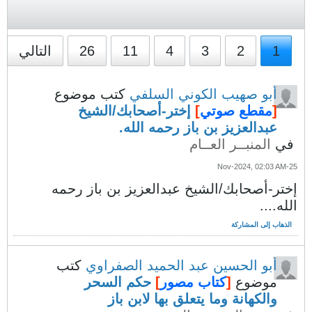
1
2
3
4
11
26
التالي
أبو صهيب الكوني السلفي
كتب موضوع
[
مقطع صوتي
]
إختر-أصحابك/الشيخ
عبدالعزيز بن باز رحمه الله.
في
المنبــر العــام
25-Nov-2024, 02:03 AM
إختر-أصحابك/الشيخ عبدالعزيز بن باز رحمه
الله....
الذهاب إلى المشاركة
أبو الحسين عبد الحميد الصفراوي
كتب
موضوع
[
كتاب مصور
]
حكم السحر
والكهانة وما يتعلق بها لابن باز