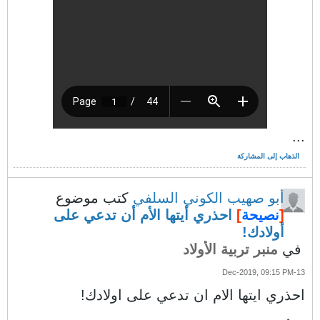
...
الذهاب إلى المشاركة
أبو صهيب الكوني السلفي
كتب موضوع
[
نصيحة
]
احذري أيتها الأم أن تدعي على
أولادك!
في
منبر تربية الأولاد
13-Dec-2019, 09:15 PM
احذري ايتها الام ان تدعي على اولادك!