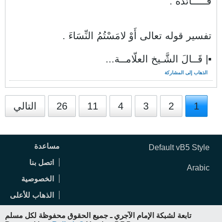
فـــــائدة .
تفسير قوله تعالى أَوْ لامَسْتُمُ النِّسَاءَ .
▪| قَــالَ الشَّـيخ العلّامــة...
الذهاب إلى المشاركة
1
2
3
4
11
26
التالي
مساعدة
Default vB5 Style
اتصل بنا
Arabic
الخصوصية
الذهاب للأعلى
تابعة لشبكة الإمام الآجري ـ جميع الحقوق محفوظة لكل مسلم