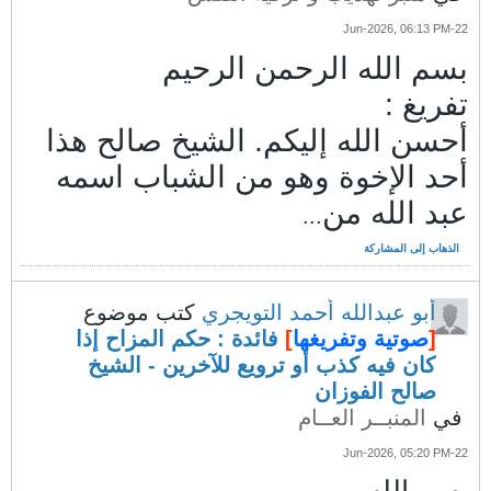
22-Jun-2026, 06:13 PM
بسم الله الرحمن الرحيم
تفريغ :
أحسن الله إليكم. الشيخ صالح هذا
أحد الإخوة وهو من الشباب اسمه
عبد الله من
...
الذهاب إلى المشاركة
أبو عبدالله أحمد التويجري
كتب موضوع
[
صوتية وتفريغها
]
فائدة : حكم المزاح إذا
كان فيه كذب أو ترويع للآخرين - الشيخ
صالح الفوزان
في
المنبــر العــام
22-Jun-2026, 05:20 PM