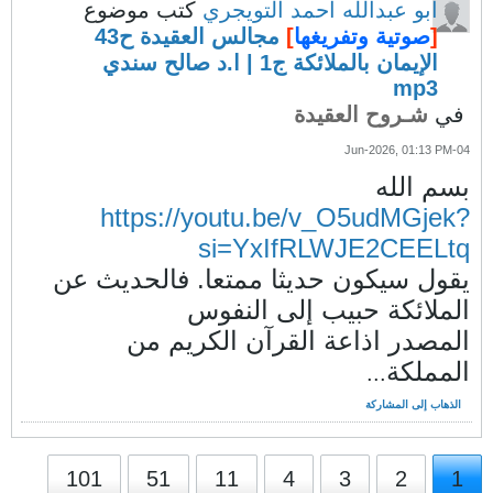
أبو عبدالله أحمد التويجري
كتب موضوع
[
صوتية وتفريغها
]
مجالس العقيدة ح43
الإيمان بالملائكة ج1 | ا.د صالح سندي
mp3
في
شـروح العقيدة
04-Jun-2026, 01:13 PM
بسم الله
https://youtu.be/v_O5udMGjek?
si=YxIfRLWJE2CEELtq
يقول سيكون حديثا ممتعا. فالحديث عن
الملائكة حبيب إلى النفوس
المصدر اذاعة القرآن الكريم من
المملكة
...
الذهاب إلى المشاركة
101
51
11
4
3
2
1