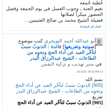
خُطبة جُمعة
نعيم الجنة ـ وجوب الغسل في يوم الجمعة وفضل
الحضور مبكراً لصلاتها
فضيلة الشيخ محمد بن صالح العثيمين...
الذهاب إلى المشاركة
أبو عبدالله أحمد التويجري
كتب موضوع
[
صوتية وتفريغها
]
فائدة : الذنوبُ سببٌ
لتأخّر العبد عن أداء الحج ونحوِه من
الطاعات - الشيخ عبدالرزاق البدر
في
منبر تهذيب و تزكية النفس
14-Jul-2026, 08:03 PM
بسم الله
[905] الذنوبُ سببٌ لتأخّر العبد عن أداء الحج
ونحوِه من الطاعات - الشيخ عبدالرزاق البدر
تفريغ
[905] الذنوبُ سببٌ لتأخّر العبد عن أداء الحج