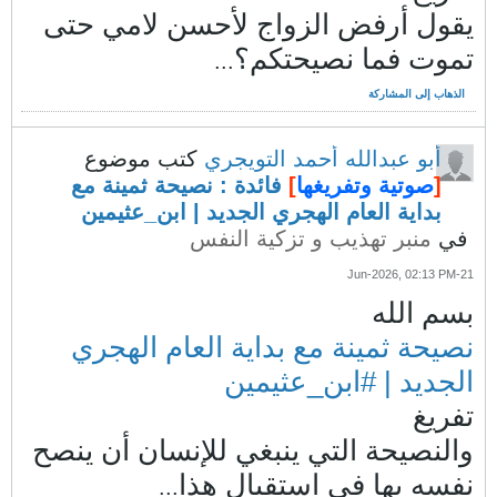
يقول أرفض الزواج لأحسن لامي حتى
تموت فما نصيحتكم؟
...
الذهاب إلى المشاركة
أبو عبدالله أحمد التويجري
كتب موضوع
[
صوتية وتفريغها
]
فائدة : نصيحة ثمينة مع
بداية العام الهجري الجديد | ابن_عثيمين
في
منبر تهذيب و تزكية النفس
21-Jun-2026, 02:13 PM
بسم الله
نصيحة ثمينة مع بداية العام الهجري
الجديد | #ابن_عثيمين
تفريغ
والنصيحة التي ينبغي للإنسان أن ينصح
نفسه بها في استقبال هذا
...