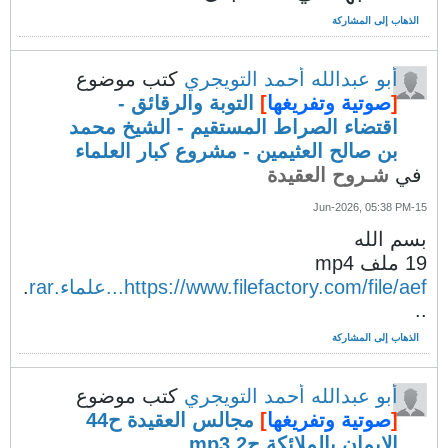
الذهاب إلى المشاركة
أبو عبدالله أحمد التويجري
كتب موضوع
[
صوتية وتفريغها
]
التوبة والرقائق -
اقتضاء الصراط المستقيم - الشيخ محمد
بن صالح العثيمين - مشروع كبار العلماء
في
شـروح العقيدة
15-Jun-2026, 05:38 PM
بسم الله
19 ملف mp4
https://www.filefactory.com/file/aef...علماء.rar
.
..
الذهاب إلى المشاركة
أبو عبدالله أحمد التويجري
كتب موضوع
[
صوتية وتفريغها
]
مجالس العقيدة ح44
الإيمان بالملائكة ج2.mp3