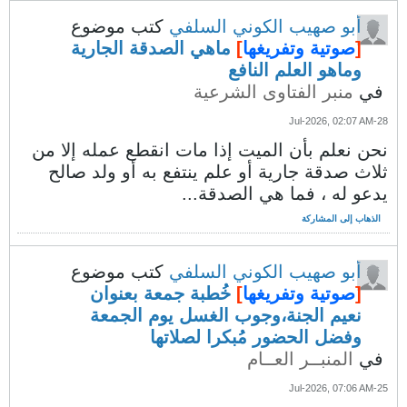
أبو صهيب الكوني السلفي
كتب موضوع
[
صوتية وتفريغها
]
ماهي الصدقة الجارية
وماهو العلم النافع
في
منبر الفتاوى الشرعية
28-Jul-2026, 02:07 AM
نحن نعلم بأن الميت إذا مات انقطع عمله إلا من
ثلاث صدقة جارية أو علم ينتفع به أو ولد صالح
يدعو له ، فما هي الصدقة...
الذهاب إلى المشاركة
أبو صهيب الكوني السلفي
كتب موضوع
[
صوتية وتفريغها
]
خُطبة جمعة بعنوان
نعيم الجنة،وجوب الغسل يوم الجمعة
وفضل الحضور مُبكرا لصلاتها
في
المنبــر العــام
25-Jul-2026, 07:06 AM