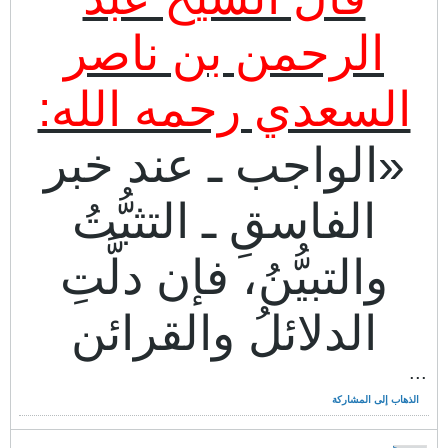
الرحمن بن ناصر
السعدي رحمه الله:
«الواجب ـ عند خبر
الفاسقِ ـ التثبُّتُ
والتبيُّنُ، فإن دلَّتِ
الدلائلُ والقرائن
...
الذهاب إلى المشاركة