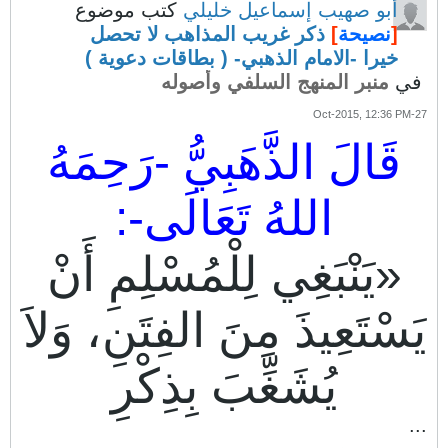
أبو صهيب إسماعيل خليلي
كتب موضوع
[
نصيحة
]
ذكر غريب المذاهب لا تحصل
خيرا -الامام الذهبي- ( بطاقات دعوية )
في
منبر المنهج السلفي وأصوله
27-Oct-2015, 12:36 PM
قَالَ الذَّهَبِيُّ -رَحِمَهُ
اللهُ تَعَالَى-:
«يَنْبَغِي لِلْمُسْلِمِ أَنْ
يَسْتَعِيذَ مِنَ الفِتَنِ، وَلاَ
يُشَغِّبَ بِذِكْرِ
...