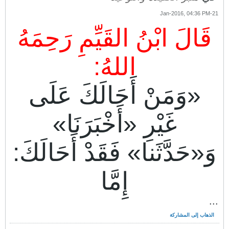
21-Jan-2016, 04:36 PM
قَالَ ابْنُ القَيِّمِ رَحِمَهُ
اللهُ:
«وَمَنْ أَحَالَكَ عَلَى
غَيْرِ «أَخْبَرَنَا»
وَ«حَدَّثَنا» فَقَدْ أَحَالَكَ:
إِمَّا
...
الذهاب إلى المشاركة