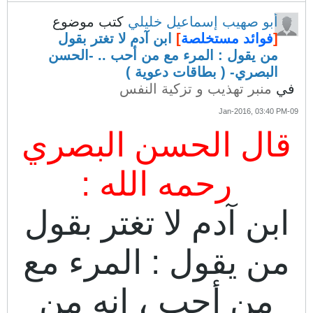
أبو صهيب إسماعيل خليلي
كتب موضوع
[
فوائد مستخلصة
]
ابن آدم لا تغتر بقول
من يقول : المرء مع من أحب .. -الحسن
البصري- ( بطاقات دعوية )
في
منبر تهذيب و تزكية النفس
09-Jan-2016, 03:40 PM
قال الحسن البصري
رحمه الله :
ابن آدم لا تغتر بقول
من يقول : المرء مع
من أحب ، إنه من