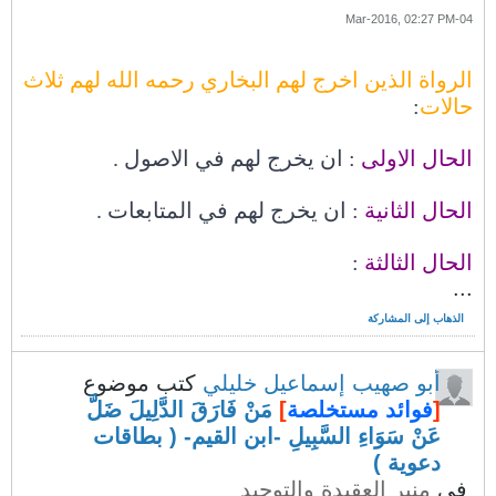
04-Mar-2016, 02:27 PM
الرواة الذين اخرج لهم البخاري رحمه الله لهم ثلاث
حالات
:
الحال الاولى
: ان يخرج لهم في الاصول .
الحال الثانية
: ان يخرج لهم في المتابعات .
الحال الثالثة
:
...
الذهاب إلى المشاركة
أبو صهيب إسماعيل خليلي
كتب موضوع
[
فوائد مستخلصة
]
مَنْ فَارَقَ الدَّلِيلَ ضَلَّ
عَنْ سَوَاءِ السَّبِيلِ -ابن القيم- ( بطاقات
دعوية )
في
منبر العقيدة والتوحيد